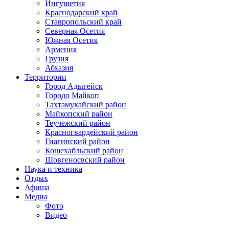
Ингушетия
Краснодарский край
Ставропольский край
Северная Осетия
Южная Осетия
Армения
Грузия
Абхазия
Территории
Город Адыгейск
Городо Майкоп
Тахтамукайский район
Майкопский район
Теучежский район
Красногвардейский район
Гиагинский район
Кошехабльский район
Шовгеносвский район
Наука и техника
Отдых
Афиша
Медиа
Фото
Видео