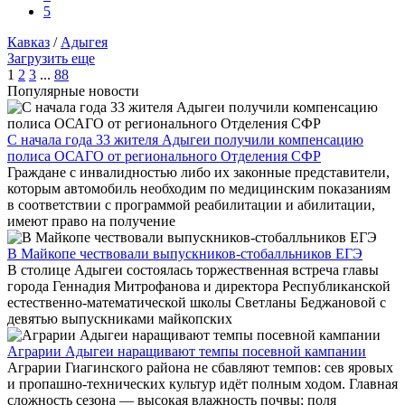
5
Кавказ
/
Адыгея
Загрузить еще
1
2
3
...
88
Популярные новости
С начала года 33 жителя Адыгеи получили компенсацию
полиса ОСАГО от регионального Отделения СФР
Граждане с инвалидностью либо их законные представители,
которым автомобиль необходим по медицинским показаниям
в соответствии с программой реабилитации и абилитации,
имеют право на получение
В Майкопе чествовали выпускников-стобалльников ЕГЭ
В столице Адыгеи состоялась торжественная встреча главы
города Геннадия Митрофанова и директора Республиканской
естественно-математической школы Светланы Беджановой с
девятью выпускниками майкопских
Аграрии Адыгеи наращивают темпы посевной кампании
Аграрии Гиагинского района не сбавляют темпов: сев яровых
и пропашно‑технических культур идёт полным ходом. Главная
сложность сезона — высокая влажность почвы: поля