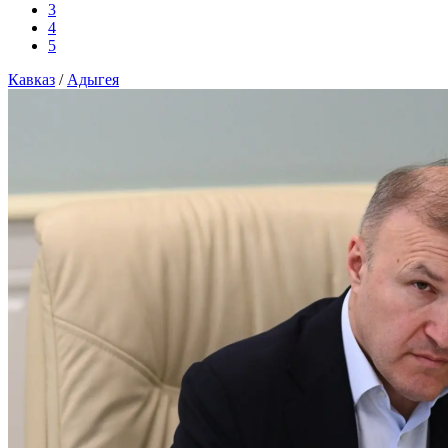
3
4
5
Кавказ
/
Адыгея