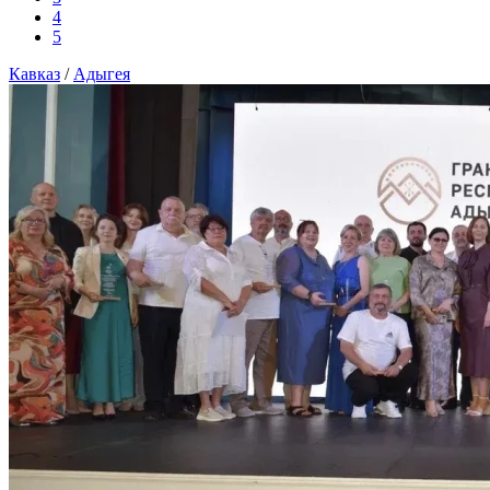
4
5
Кавказ
/
Адыгея