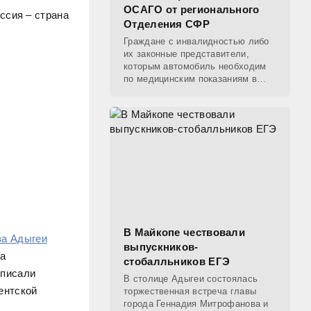
ОСАГО от регионального
Отделения СФР
Граждане с инвалидностью либо
их законные представители,
которым автомобиль необходим
по медицинским показаниям в
соответствии с программой
реабилитации и абилитации,
имеют право на получение
В Майкопе чествовали
ва Адыгеи
выпускников-
на
стобалльников ЕГЭ
дписали
В столице Адыгеи состоялась
ентской
торжественная встреча главы
города Геннадия Митрофанова и