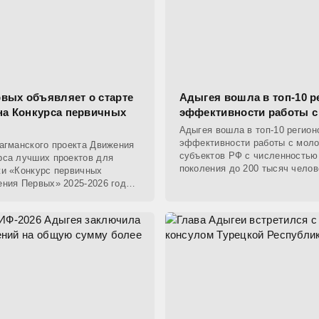
вых объявляет о старте
Адыгея вошла в топ‑10 р
она Конкурса первичных
эффективности работы 
Адыгея вошла в топ‑10 регион
эффективности работы с мол
агманского проекта Движения
субъектов РФ с численность
рса лучших проектов для
поколения до 200 тысяч чело
и «Конкурс первичных
рейтинг составлен Росмолодё
ния Первых» 2025-2026 годов
ря. Он призван