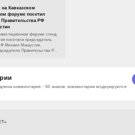
 на Кавказском
ом форуме посетил
 Правительства РФ
стин
инвестиционном форуме стенд
ея посетили председатель
РФ Михаил Мишустин,
едседателя Правительства РФ
 и министр экономического
рии
лина комментария - 50 знаков. комментарии модерируются
ET»