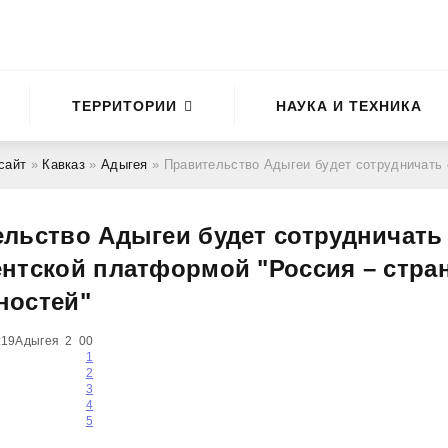
ТЕРРИТОРИИ
НАУКА И ТЕХНИКА
сайт
»
Кавказ
»
Адыгея
» Правительство Адыгеи будет сотрудничать с президентской платформой "Р
льство Адыгеи будет сотрудничать
нтской платформой "Россия – стра
ностей"
:19
Адыгея
2
0
0
1
2
3
4
5