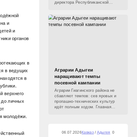
директора Республиканской
естественно-математической
школы Светланы Беджановой с
лодёжной
девятью выпускниками
на и
майкопских
детей и
ники органов
протекающих в
Аграрии Адыгеи
ся в ведущих
наращивают темпы
находятся в
посевной кампании
публики.
Аграрии Гиагинского района не
й верхнего
сбавляют темпов: сев яровых и
 до личных
пропашно‑технических культур
идёт полным ходом. Главная
ют
сложность сезона — высокая
бя молодёжи.
влажность почвы: поля
становятся пригодными для работ
06.07.2026
Кавказ
/
Адыгея
0
ейственный