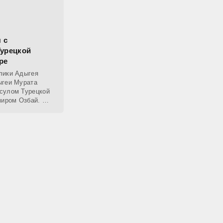
 с
урецкой
ре
лики Адыгея
ыгеи Мурата
сулом Турецкой
миром Озбай. Он
ноябре