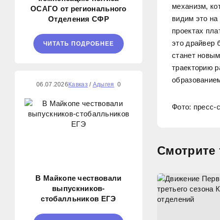
механизм, ко
ОСАГО от регионального
видим это на
Отделения СФР
проектах пл
это драйвер 
ЧИТАТЬ ПОДРОБНЕЕ
станет новым
траекторию 
образованием
06.07.2026
Кавказ
/
Адыгея
0
Фото: пресс-
Смотрите 
В Майкопе чествовали
выпускников-
стобалльников ЕГЭ