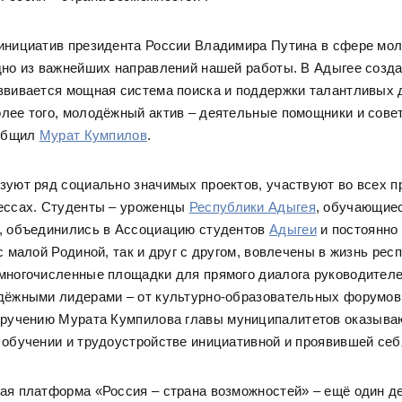
инициатив президента России Владимира Путина в сфере мо
дно из важнейших направлений нашей работы. В Адыгее созда
звивается мощная система поиска и поддержки талантливых 
лее того, молодёжный актив – деятельные помощники и совет
ообщил
Мурат Кумпилов
.
зуют ряд социально значимых проектов, участвуют во всех 
ессах. Студенты – уроженцы
Республики Адыгея
, обучающие
, объединились в Ассоциацию студентов
Адыгеи
и постоянно 
с малой Родиной, так и друг с другом, вовлечены в жизнь рес
многочисленные площадки для прямого диалога руководителе
дёжными лидерами – от культурно-образовательных форумов
оручению Мурата Кумпилова главы муниципалитетов оказыва
 обучении и трудоустройстве инициативной и проявившей се
ая платформа «Россия – страна возможностей» – ещё один д