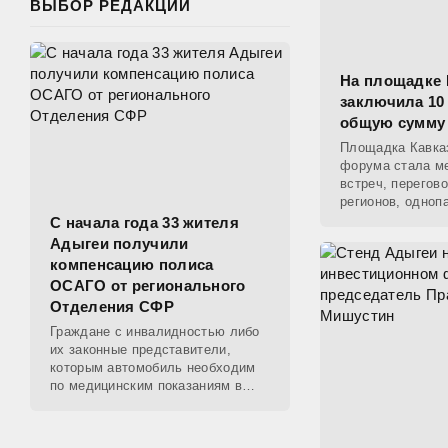
ВЫБОР РЕДАКЦИИ
На площадке 
заключила 10
общую сумму 
Площадка Кавказ
форума стала м
встреч, перегов
регионов, одноп
важны для обме
С начала года 33 жителя
Адыгеи получили
компенсацию полиса
ОСАГО от регионального
Отделения СФР
Граждане с инвалидностью либо
их законные представители,
которым автомобиль необходим
по медицинским показаниям в
соответствии с программой
реабилитации и абилитации,
имеют право на получение