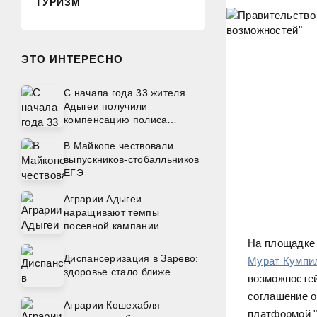
ТУРИЗМ
ЭТО ИНТЕРЕСНО
С начала года 33 жителя
Адыгеи получили
компенсацию полиса
ОСАГО от регионального
В Майкопе чествовали
Отделения СФР
выпускников-стобалльников
ЕГЭ
Аграрии Адыгеи
наращивают темпы
посевной кампании
На площадке
Диспансеризация в Зарево:
Мурат Кумпи
здоровье стало ближе
возможностей
соглашение о
Аграрии Кошехабля
платформой "