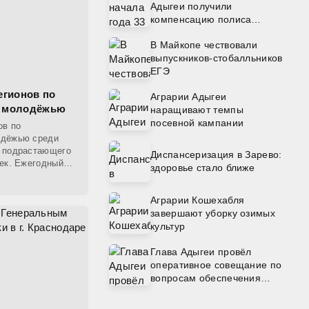
Адыгеи получили
компенсацию полиса
ОСАГО от регионального
В Майкопе чествовали
Отделения СФР
выпускников-стобалльников
ЕГЭ
егионов по
Аграрии Адыгеи
с молодёжью
наращивают темпы
посевной кампании
ов по
одёжью среди
ю подрастающего
Диспансеризация в Зарево:
век. Ежегодный
здоровье стало ближе
жью на основе
Аграрии Кошехабля
завершают уборку озимых
культур
Глава Адыгеи провёл
оперативное совещание по
вопросам обеспечения
топливом