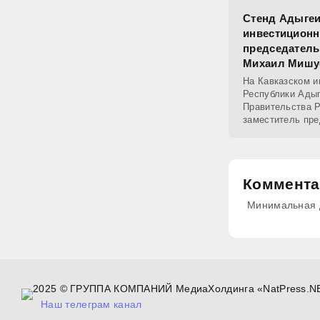
Стенд Адыгеи
инвестиционн
председатель
Михаил Мишу
На Кавказском 
Республики Адыг
Правительства 
заместитель пр
Александр Новак
Коммента
Минимальная д
2025 © ГРУППА КОМПАНИЙ МедиаХолдинга «NatPress.N
Наш телеграм канал