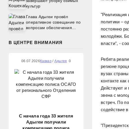
завершают уборку озимых
культур
"Реализация 
Глава Адыгеи провёл
политики – о
оперативное совещание по
вопросам обеспечения
постоянно ра
топливом
молодёжи. Бо
В ЦЕНТРЕ ВНИМАНИЯ
власти", - с
Ребята реали
06.07.2026
Кавказ
/
Адыгея
0
регионе проц
вузах страны
контакте как 
Действуют и 
звена с моло
встреч.
По п
содействие в
С начала года 33 жителя
Адыгеи получили
"Президентск
компенсацию полиса