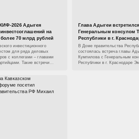
КИФ-2026 Адыгея
Глава Адыгеи встретился
 инвестсоглашений на
Генеральным консулом Т
более 70 млрд рублей
Республики в г. Краснода
ского инвестиционного
В Доме правительства Респуб
естом для ряда деловых
состоялась встреча главы Ад
оров с коллегами – главами
Кумпилова с Генеральным кон
артийцами. Такие встречи
Республики в г. Краснодаре Э
на опытом, сообщил глава
назначен на эту должность в 