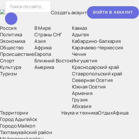
Создать акаунт
ВОЙТИ В АККАУНТ
Россия
В Мире
Кавказ
Политика
Страны СНГ
Адыгея
Экономика
Азия
Кабардино-Балкария
Общество
Африка
Карачаево-Черкессия
Происшествие
Европа
Чечня
Спорт
Ближний Восток
Ингушетия
Культура
Америка
Краснодарский край
Туризм
Ставропольский край
Северная Осетия
Южная Осетия
Армения
Грузия
Абхазия
Территории
Наука и техника
Отдых
Афиша
Город Адыгейск
Городо Майкоп
Тахтамукайский район
Майкопский район