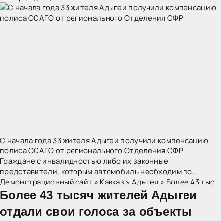
С начала года 33 жителя Адыгеи получили компенсацию
полиса ОСАГО от регионального Отделения СФР
Граждане с инвалидностью либо их законные
представители, которым автомобиль необходим по
медицинским показаниям в соответствии с программой
Демонстрационный сайт
»
Кавказ
»
Адыгея
» Более 43 тысяч жителей Адыгеи отдали свои голоса за объекты благоустройства
реабилитации и абилитации, имеют право на получение
Более 43 тысяч жителей Адыгеи
отдали свои голоса за объекты