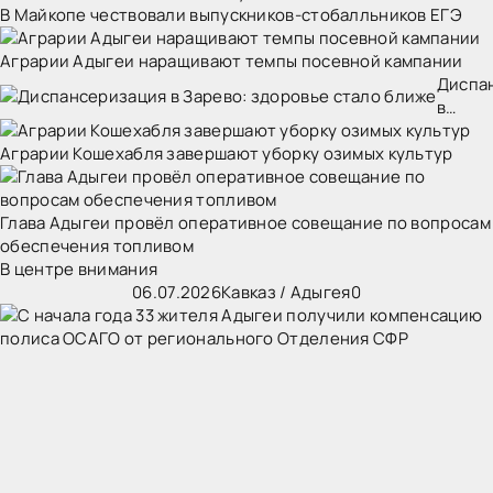
В Майкопе чествовали выпускников-стобалльников ЕГЭ
Аграрии Адыгеи наращивают темпы посевной кампании
Диспа
в
Зарево
Аграрии Кошехабля завершают уборку озимых культур
здоро
стало
ближе
Глава Адыгеи провёл оперативное совещание по вопросам
обеспечения топливом
В центре внимания
06.07.2026
Кавказ
/
Адыгея
0