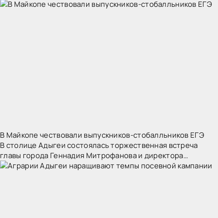
медицинским показаниям в соответствии с программой
реабилитации и абилитации, имеют право на получение
В Майкопе чествовали выпускников-стобалльников ЕГЭ
В столице Адыгеи состоялась торжественная встреча
главы города Геннадия Митрофанова и директора
Республиканской естественно-математической школы
Светланы Беджановой с девятью выпускниками майкопских