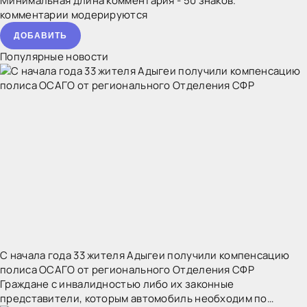
программ, своевременное и качественное
Минимальная длина комментария - 50 знаков.
комментарии модерируются
ДОБАВИТЬ
Популярные новости
С начала года 33 жителя Адыгеи получили компенсацию
полиса ОСАГО от регионального Отделения СФР
Граждане с инвалидностью либо их законные
представители, которым автомобиль необходим по