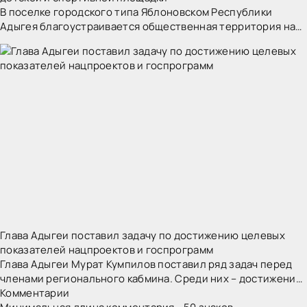
В поселке городского типа Яблоновском Республики
Адыгея благоустраивается общественная территория на
ул. Краснодарской, 25/3. Новое пространство создается
как современная зона для семейного отдыха,
Глава Адыгеи поставил задачу по достижению целевых
показателей нацпроектов и госпрограмм
Глава Адыгеи Мурат Кумпилов поставил ряд задач перед
членами регионального кабмина. Среди них – достижение
целевых показателей нацпроектов и государственных
Комментарии