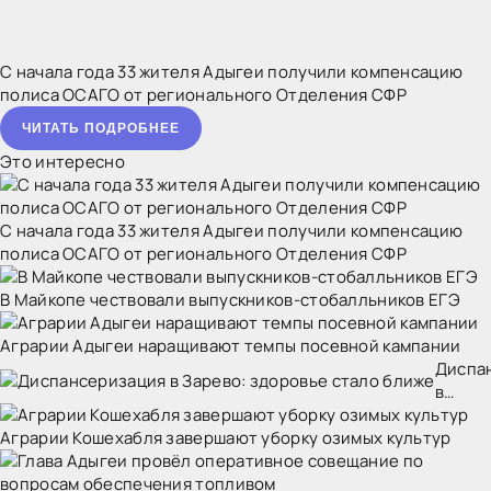
С начала года 33 жителя Адыгеи получили компенсацию
полиса ОСАГО от регионального Отделения СФР
ЧИТАТЬ ПОДРОБНЕЕ
Это интересно
С начала года 33 жителя Адыгеи получили компенсацию
полиса ОСАГО от регионального Отделения СФР
В Майкопе чествовали выпускников-стобалльников ЕГЭ
Аграрии Адыгеи наращивают темпы посевной кампании
Диспа
в
Зарево
Аграрии Кошехабля завершают уборку озимых культур
здоро
стало
ближе