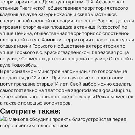
территория возле Дома культуры им. П. Х. Афанасова в
станице Гиагинской, общественная территория старого
кладбища в ауле Хакуринохабль и сквер участников
специальной военной операции в поселке Зарево, детская
игровая и спортивная площадка в станице Кужорской по
улице Ленина, общественная территория со спортивной
площадкой в селе Хамышки, территория в парке культуры и
отдыха имени Горького и общественная территория по
улице Горького в с. Красногвардейском, березовая роща
по улице Совмена и детская площадка по улице Степной в
ауле
Кошехабль
.
В региональном Минстрое напомнили, что голосование
продлится до 12 июня. Принять участие в голосовании
могут граждане старше 14 лет. Свой выбор можно сделать
самостоятельно на платформе zagorodsreda.gosuslugi.ru,
через мобильное приложение «Госуслуги Решаем вместе»,
а также с помощью волонтеров.
Смотрите также: