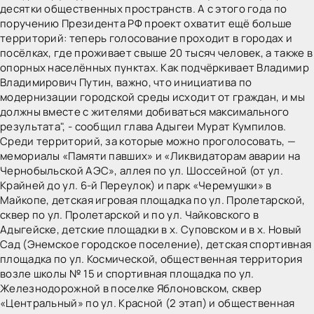
десятки общественных пространств. А с этого года по
поручению Президента РФ проект охватит ещё больше
территорий: теперь голосование проходит в городах и
посёлках, где проживает свыше 20 тысяч человек, а также в
опорных населённых пунктах. Как подчёркивает Владимир
Владимирович Путин, важно, что инициатива по
модернизации городской среды исходит от граждан, и мы
должны вместе с жителями добиваться максимального
результата", - сообщил
глава Адыгеи
Мурат Кумпилов
.
Среди территорий, за которые можно проголосовать, —
мемориалы «Памяти павших» и «Ликвидаторам аварии на
Чернобыльской АЭС», аллея по ул. Шоссейной (от ул.
Крайней до ул. 6-й Переулок) и парк «Черемушки» в
Майкопе, детская игровая площадка по ул. Пролетарской,
сквер по ул. Пролетарской и по ул. Чайковского в
Адыгейске, детские площадки в х. Суповском и в х. Новый
Сад (Энемское городское поселение), детская спортивная
площадка по ул. Космической, общественная территория
возле школы № 15 и спортивная площадка по ул.
Железнодорожной в поселке Яблоновском, сквер
«Центральный» по ул. Красной (2 этап) и общественная