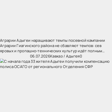
Аграрии Адыгеи наращивают темпы посевной кампании
Аграрии Гиагинского района не сбавляют темпов: сев
яровых и пропашно‑технических культур идёт полным
ходом. Главная сложность сезона — высокая влажность
06.07.2026
Кавказ
/
Адыгея
0
почвы: поля становятся пригодными для работ