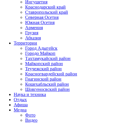
Ингушетия
Краснодарский край
Ставропольский край
Северная Осетия
Южная Осетия
Армения
Грузия
Абхазия
Территории
Город Адыгейск
Городо Майкоп
Тахтамукайский район
Майкопский район
Теучежский район
Красногвардейский район
Гиагинский район
Кошехабльский район
Шовгеносвский район
Наука и техника
Отдых
Афиша
Медиа
Фото
Видео