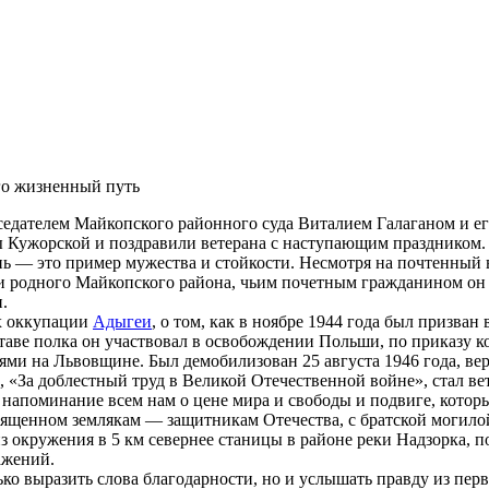
едателем Майкопского районного суда Виталием Галаганом и ег
 Кужорской и поздравили ветерана с наступающим праздником.
нь — это пример мужества и стойкости. Несмотря на почтенный 
и родного Майкопского района, чьим почетным гражданином он с
.
х оккупации
Адыгеи
, о том, как в ноябре 1944 года был призва
ставе полка он участвовал в освобождении Польши, по приказу 
ми на Львовщине. Был демобилизован 25 августа 1946 года, ве
 «За доблестный труд в Великой Отечественной войне», стал вет
напоминание всем нам о цене мира и свободы и подвиге, кото
ященном землякам — защитникам Отечества, с братской могило
з окружения в 5 км севернее станицы в районе реки Надзорка, 
ажений.
ко выразить слова благодарности, но и услышать правду из перв