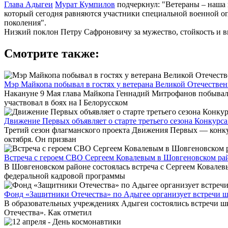
Глава Адыгеи
Мурат Кумпилов
подчеркнул: "Ветераны – наша 
который сегодня равняются участники специальной военной о
поколения".
Низкий поклон Петру Сафроновичу за мужество, стойкость и вк
Смотрите также:
Мэр Майкопа побывал в гостях у ветерана Великой Отечеств
Накануне 9 Мая глава Майкопа Геннадий Митрофанов побывал 
участвовал в боях на I Белорусском
Движение Первых объявляет о старте третьего сезона Конкурс
Третий сезон флагманского проекта Движения Первых — конку
октября. Он призван
Встреча с героем СВО Сергеем Ковалевым в Шовгеновском ра
В Шовгеновском районе состоялась встреча с Сергеем Ковале
федеральной кадровой программы
Фонд «Защитники Отечества» по Адыгее организует встречи 
В образовательных учреждениях Адыгеи состоялись встречи ш
Отечества». Как отметил