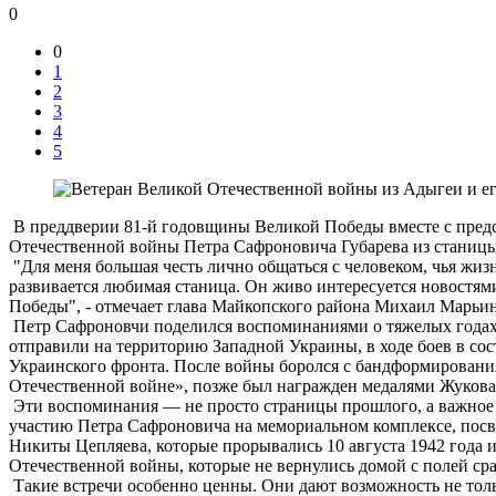
0
0
1
2
3
4
5
В преддверии 81-й годовщины Великой Победы вместе с предс
Отечественной войны Петра Сафроновича Губарева из станицы
"Для меня большая честь лично общаться с человеком, чья жиз
развивается любимая станица. Он живо интересуется новостям
Победы", - отмечает глава Майкопского района Михаил Марьин
Петр Сафроновчи поделился воспоминаниями о тяжелых года
отправили на территорию Западной Украины, в ходе боев в со
Украинского фронта. После войны боролся с бандформирования
Отечественной войне», позже был награжден медалями Жукова,
Эти воспоминания — не просто страницы прошлого, а важное 
участию Петра Сафроновича на мемориальном комплексе, посв
Никиты Цепляева, которые прорывались 10 августа 1942 года и
Отечественной войны, которые не вернулись домой с полей ср
Такие встречи особенно ценны. Они дают возможность не толь