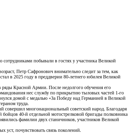
о сотрудниками побывали в гостях у участника Великой
возраст, Петр Сафронович внимательно следит за тем, как
тал в 2025 году в преддверии 80-летнего юбилея Великой
н в ряды Красной Армии. После недолгого обучения его
командования нес службу по прикрытию тыловых частей 1-го
рнулся домой с медалью «За Победу над Германией в Великой
ераном труда.
рый совершил многонациональный советский народ. Благодаря
й бойцов 40-й отдельной мотострелковой бригады полковника
появились фамилии двух станичников, участников Великой
ых уст, почувствовать связь поколений.