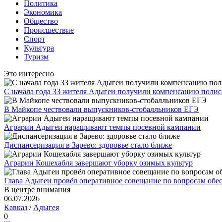
Политика
Экономика
Общество
Происшествие
Спорт
Культура
Туризм
Это интересно
С начала года 33 жителя Адыгеи получили компенсацию поли
В Майкопе чествовали выпускников-стобалльников ЕГЭ
Аграрии Адыгеи наращивают темпы посевной кампании
Диспансеризация в Зарево: здоровье стало ближе
Аграрии Кошехабля завершают уборку озимых культур
Глава Адыгеи провёл оперативное совещание по вопросам обе
В центре внимания
06.07.2026
Кавказ
/
Адыгея
0