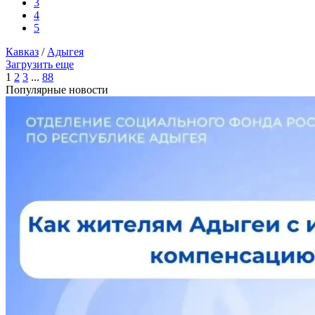
3
4
5
Кавказ
/
Адыгея
Загрузить еще
1
2
3
...
88
Популярные новости