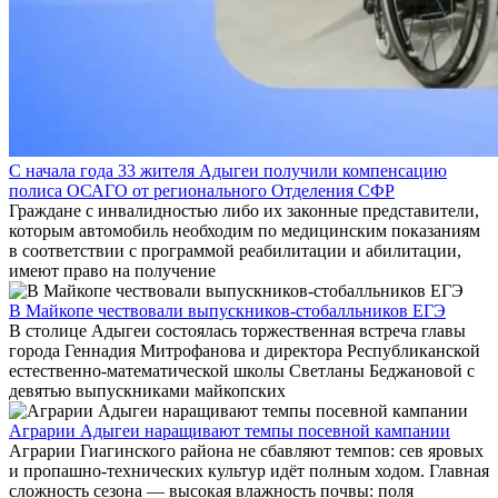
С начала года 33 жителя Адыгеи получили компенсацию
полиса ОСАГО от регионального Отделения СФР
Граждане с инвалидностью либо их законные представители,
которым автомобиль необходим по медицинским показаниям
в соответствии с программой реабилитации и абилитации,
имеют право на получение
В Майкопе чествовали выпускников-стобалльников ЕГЭ
В столице Адыгеи состоялась торжественная встреча главы
города Геннадия Митрофанова и директора Республиканской
естественно-математической школы Светланы Беджановой с
девятью выпускниками майкопских
Аграрии Адыгеи наращивают темпы посевной кампании
Аграрии Гиагинского района не сбавляют темпов: сев яровых
и пропашно‑технических культур идёт полным ходом. Главная
сложность сезона — высокая влажность почвы: поля