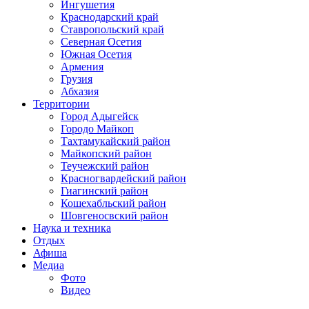
Ингушетия
Краснодарский край
Ставропольский край
Северная Осетия
Южная Осетия
Армения
Грузия
Абхазия
Территории
Город Адыгейск
Городо Майкоп
Тахтамукайский район
Майкопский район
Теучежский район
Красногвардейский район
Гиагинский район
Кошехабльский район
Шовгеносвский район
Наука и техника
Отдых
Афиша
Медиа
Фото
Видео