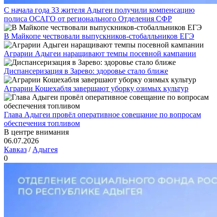
С начала года 33 жителя Адыгеи получили компенсацию
полиса ОСАГО от регионального Отделения СФР
В Майкопе чествовали выпускников-стобалльников ЕГЭ
Аграрии Адыгеи наращивают темпы посевной кампании
Диспансеризация в Зарево: здоровье стало ближе
Аграрии Кошехабля завершают уборку озимых культур
Глава Адыгеи провёл оперативное совещание по вопросам
обеспечения топливом
В центре внимания
06.07.2026
Кавказ
/
Адыгея
0