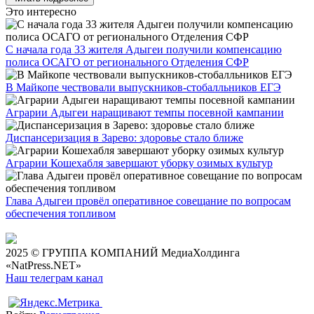
Это интересно
С начала года 33 жителя Адыгеи получили компенсацию
полиса ОСАГО от регионального Отделения СФР
В Майкопе чествовали выпускников-стобалльников ЕГЭ
Аграрии Адыгеи наращивают темпы посевной кампании
Диспансеризация в Зарево: здоровье стало ближе
Аграрии Кошехабля завершают уборку озимых культур
Глава Адыгеи провёл оперативное совещание по вопросам
обеспечения топливом
2025 © ГРУППА КОМПАНИЙ МедиаХолдинга
«NatPress.NET»
Наш телеграм канал