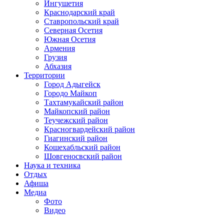
Ингушетия
Краснодарский край
Ставропольский край
Северная Осетия
Южная Осетия
Армения
Грузия
Абхазия
Территории
Город Адыгейск
Городо Майкоп
Тахтамукайский район
Майкопский район
Теучежский район
Красногвардейский район
Гиагинский район
Кошехабльский район
Шовгеносвский район
Наука и техника
Отдых
Афиша
Медиа
Фото
Видео