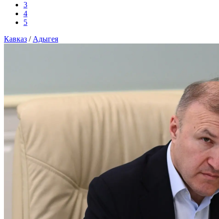
3
4
5
Кавказ
/
Адыгея