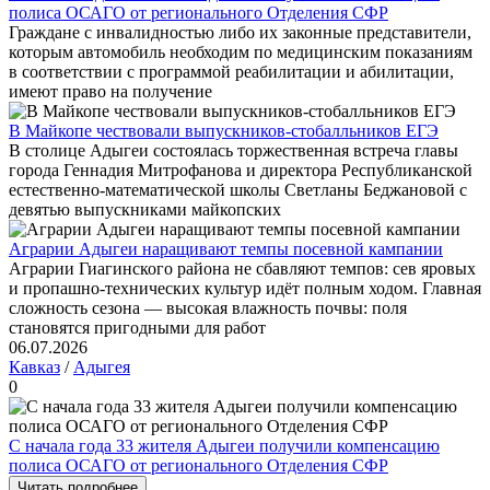
полиса ОСАГО от регионального Отделения СФР
Граждане с инвалидностью либо их законные представители,
которым автомобиль необходим по медицинским показаниям
в соответствии с программой реабилитации и абилитации,
имеют право на получение
В Майкопе чествовали выпускников-стобалльников ЕГЭ
В столице Адыгеи состоялась торжественная встреча главы
города Геннадия Митрофанова и директора Республиканской
естественно-математической школы Светланы Беджановой с
девятью выпускниками майкопских
Аграрии Адыгеи наращивают темпы посевной кампании
Аграрии Гиагинского района не сбавляют темпов: сев яровых
и пропашно‑технических культур идёт полным ходом. Главная
сложность сезона — высокая влажность почвы: поля
становятся пригодными для работ
06.07.2026
Кавказ
/
Адыгея
0
С начала года 33 жителя Адыгеи получили компенсацию
полиса ОСАГО от регионального Отделения СФР
Читать подробнее